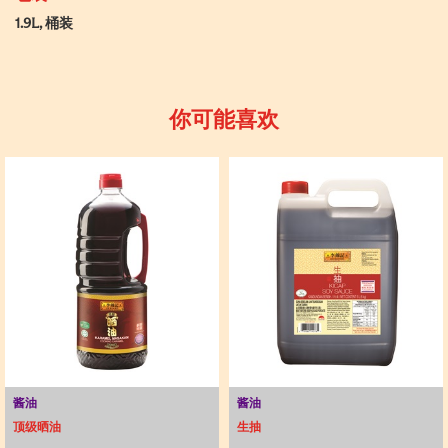
1.9L, 桶装
你可能喜欢
酱油
酱油
顶级晒油
生抽