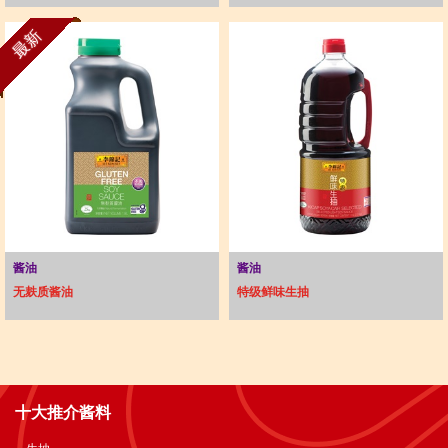
最新
酱油
酱油
无麸质酱油
特级鲜味生抽
十大推介酱料