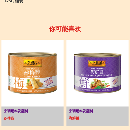
1.75L, 桶装
你可能喜欢
烹调用料及蘸料
烹调用料及蘸料
苏梅酱
海鮮醬