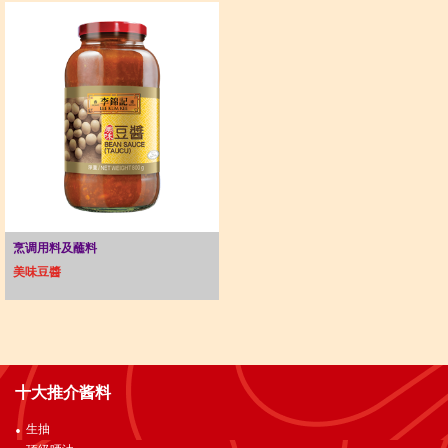
烹调用料及蘸料
美味豆醬
十大推介酱料
生抽