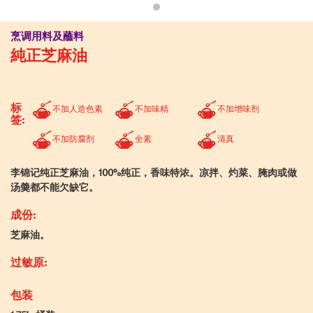
烹调用料及蘸料
純正芝麻油
标
不加人造色素
不加味精
不加增味剂
签:
不加防腐剂
全素
清真
李锦记纯正芝麻油，100%纯正，香味特浓。凉拌、灼菜、腌肉或做
汤羮都不能欠缺它。
成份:
芝麻油。
过敏原:
包装