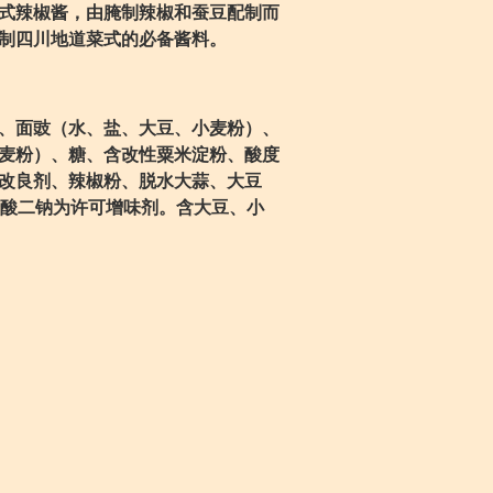
式辣椒酱，由腌制辣椒和蚕豆配制而
制四川地道菜式的必备酱料。
、面豉（水、盐、大豆、小麦粉）、
麦粉）、糖、含改性粟米淀粉、酸度
改良剂、辣椒粉、脱水大蒜、大豆
-鸟苷酸二钠为许可增味剂。含大豆、小