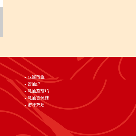
豆酱蒸鱼
酱油虾
蚝油蘑菇鸡
蚝油杏鲍菇
蜜味鸡翅