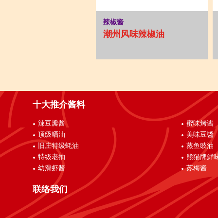
辣椒酱
潮州风味辣椒油
十大推介酱料
辣豆瓣酱
蜜味烤酱
顶级晒油
美味豆醬
旧庄特级蚝油
蒸鱼豉油
特级老抽
熊猫牌鲜
幼滑虾酱
苏梅酱
联络我们