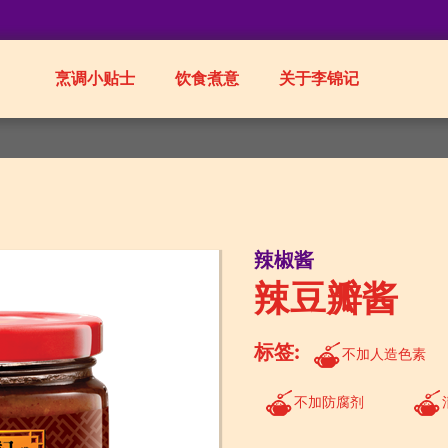
烹调小贴士
饮食煮意
关于李锦记
辣椒酱
辣豆瓣酱
标签:
不加人造色素
不加防腐剂