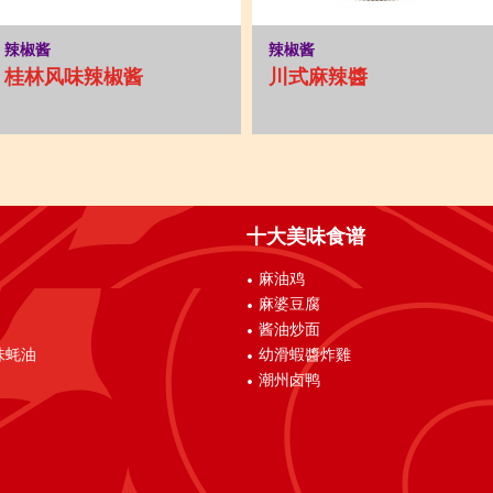
辣椒酱
辣椒酱
桂林风味辣椒酱
川式麻辣醬
十大美味食谱
麻油鸡
麻婆豆腐
酱油炒面
味蚝油
幼滑蝦醬炸雞
潮州卤鸭