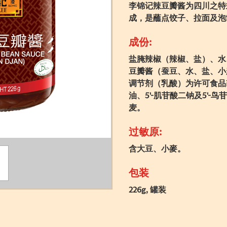
李锦记辣豆瓣酱为四川之特
成，是蘸点饺子、拉面及泡
成份:
盐腌辣椒（辣椒、盐）、水
豆瓣酱（蚕豆、水、盐、小
调节剂（乳酸）为许可食品
油、5'-肌苷酸二钠及5'
麦。
过敏原:
含大豆、小麥。
包装
226g, 罐装