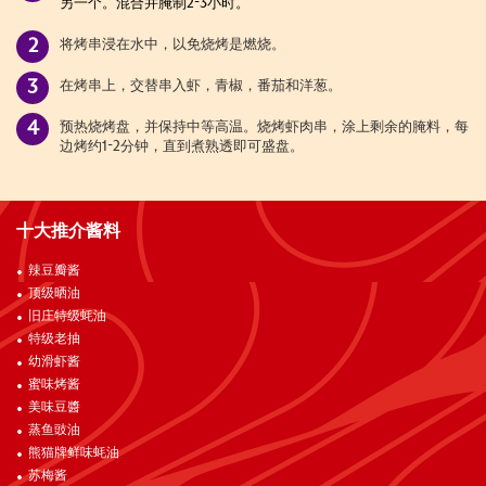
另一个。混合并腌制2-3小时。
将烤串浸在水中，以免烧烤是燃烧。
在烤串上，交替串入虾，青椒，番茄和洋葱。
预热烧烤盘，并保持中等高温。烧烤虾肉串，涂上剩余的腌料，每
边烤约1-2分钟，直到煮熟透即可盛盘。
十大推介酱料
辣豆瓣酱
顶级晒油
旧庄特级蚝油
特级老抽
幼滑虾酱
蜜味烤酱
美味豆醬
蒸鱼豉油
熊猫牌鲜味蚝油
苏梅酱