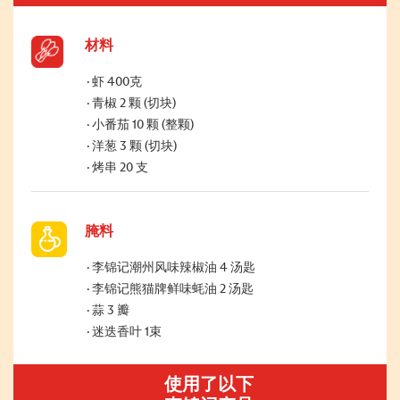
材料
虾 400克
青椒 2 颗 (切块)
小番茄 10 颗 (整颗)
洋葱 3 颗 (切块)
烤串 20 支
腌料
李锦记潮州风味辣椒油 4 汤匙
李锦记熊猫牌鲜味蚝油 2 汤匙
蒜 3 瓣
迷迭香叶 1束
使用了以下