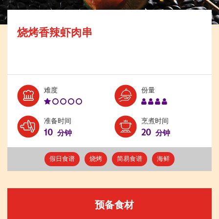
烧烤香辣虾肉串
Level:
Serves:
难度
份量
1
4
准备时间
烹煮时间
10
20
分钟
分钟
假日食谱
烧烤
简易食谱
海鲜
预备食材