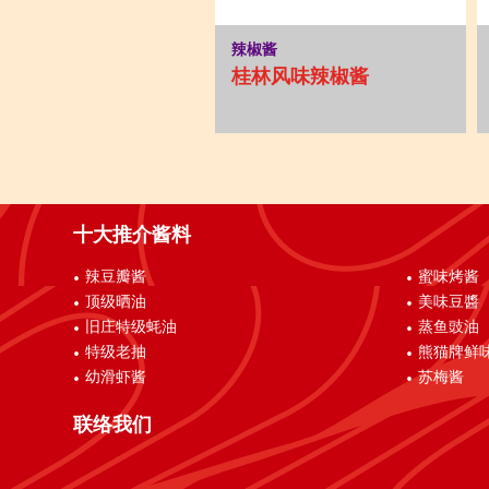
辣椒酱
桂林风味辣椒酱
十大推介酱料
辣豆瓣酱
蜜味烤酱
顶级晒油
美味豆醬
旧庄特级蚝油
蒸鱼豉油
特级老抽
熊猫牌鲜
幼滑虾酱
苏梅酱
联络我们