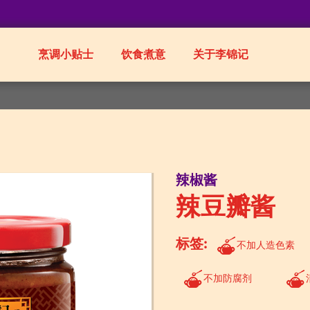
烹调小贴士
饮食煮意
关于李锦记
辣椒酱
辣豆瓣酱
标签:
不加人造色素
不加防腐剂