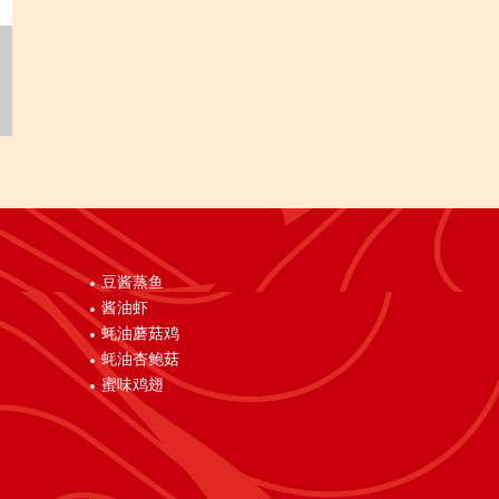
豆酱蒸鱼
酱油虾
蚝油蘑菇鸡
蚝油杏鲍菇
蜜味鸡翅