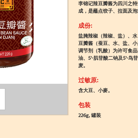
李锦记辣豆瓣酱为四川之特
成，是蘸点饺子、拉面及泡
成份:
盐腌辣椒（辣椒、盐）、水
豆瓣酱（蚕豆、水、盐、小
调节剂（乳酸）为许可食品
油、5'-肌苷酸二钠及5'
麦。
过敏原:
含大豆、小麥。
包装
226g, 罐装