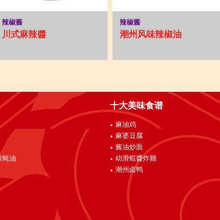
辣椒酱
辣椒酱
川式麻辣醬
潮州风味辣椒油
十大美味食谱
麻油鸡
麻婆豆腐
酱油炒面
味蚝油
幼滑蝦醬炸雞
潮州卤鸭