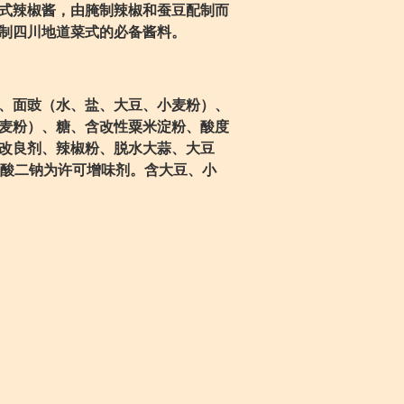
式辣椒酱，由腌制辣椒和蚕豆配制而
制四川地道菜式的必备酱料。
、面豉（水、盐、大豆、小麦粉）、
麦粉）、糖、含改性粟米淀粉、酸度
改良剂、辣椒粉、脱水大蒜、大豆
-鸟苷酸二钠为许可增味剂。含大豆、小