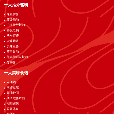
十大推介酱料
辣豆瓣酱
顶级晒油
旧庄特级蚝油
特级老抽
幼滑虾酱
蜜味烤酱
美味豆醬
蒸鱼豉油
熊猫牌鲜味蚝油
苏梅酱
十大美味食谱
麻油鸡
麻婆豆腐
酱油炒面
幼滑蝦醬炸雞
潮州卤鸭
豆酱蒸鱼