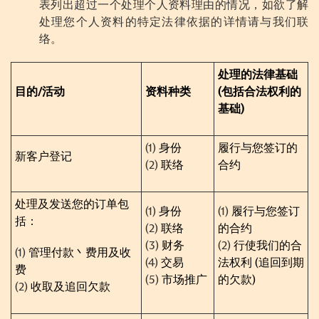
表列出超过一个处理个人资料理由的情况，如欲了解
处理您个人资料的特定法律依据的详情请与我们联
络。
处理的法律基础
目的
/
活动
资料种类
(
包括合法权利的
基础
)
(1)
身份
履行与您签订的
新客户登记
(2)
联络
合约
处理及发送您的订单包
(1)
身份
(1)
履行与您签订
括：
(2)
联络
的合约
(3)
财务
(2)
行使我们的合
(1)
管理付款丶费用及收
(4)
交易
法权利
(
追回到期
费
(5)
市场推广
的欠款
)
(2)
收取及追回欠款