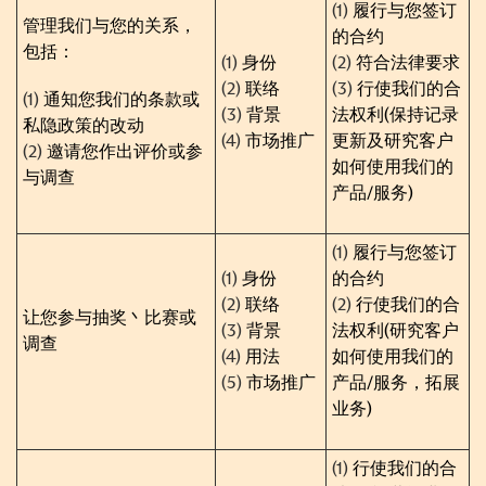
(1)
履行与您签订
管理我们与您的关系，
的合约
包括：
(1)
身份
(2)
符合法律要求
(2)
联络
(3)
行使我们的合
(1)
通知您我们的条款或
(3)
背景
法权利
(
保持记录
私隐政策的改动
(4)
市场推广
更新及研究客户
(2)
邀请您作出评价或参
如何使用我们的
与调查
产品
/
服务
)
(1)
履行与您签订
(1)
身份
的合约
(2)
联络
(2)
行使我们的合
让您参与抽奖丶比赛或
(3)
背景
法权利
(
研究客户
调查
(4)
用法
如何使用我们的
(5)
市场推广
产品
/
服务，拓展
业务
)
(1)
行使我们的合