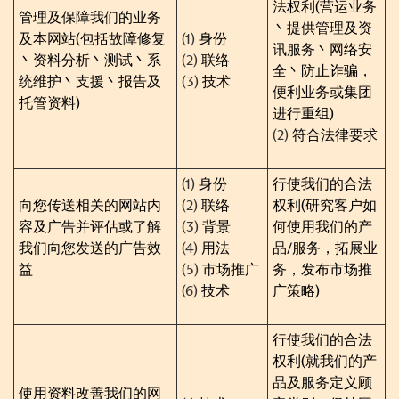
法权利
(
营运业务
管理及保障我们的业务
丶提供管理及资
及本网站
(
包括故障修复
(1)
身份
讯服务丶网络安
丶资料分析丶测试丶系
(2)
联络
全丶防止诈骗，
统维护丶支援丶报告及
(3)
技术
便利业务或集团
托管资料
)
进行重组
)
(2)
符合法律要求
(1)
身份
行使我们的合法
向您传送相关的网站内
(2)
联络
权利
(
研究客户如
容及广告并评估或了解
(3)
背景
何使用我们的产
我们向您发送的广告效
(4)
用法
品
/
服务，拓展业
益
(5)
市场推广
务，发布
市场推
(6)
技术
广
策略
)
行使我们的合法
权利
(
就我们的产
品及服务定义顾
使用资料改善我们的网