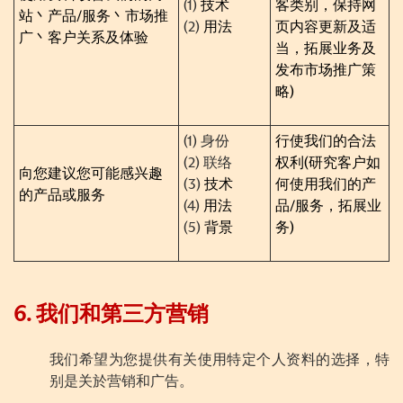
(1)
技术
客类别，保持网
站丶产品
/
服务丶市场推
(2)
用法
页内容更新及适
广丶客户关系及体验
当，拓展业务及
发布
市场推广策
略
)
(1) 身份
行使我们的合法
(2) 联络
权利
(
研究客户如
向您建议您可能感兴趣
(3)
技术
何使用我们的产
的产品或服务
(4)
用法
品
/
服务，拓展业
(5)
背景
务
)
6. 我们和第三方营销
我们希望为您提供有关使用特定个人资料的选择，特
别是关於营销和广告。