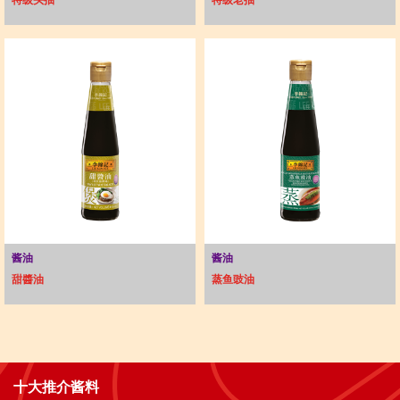
特级头抽
特级老抽
酱油
酱油
甜醬油
蒸鱼豉油
十大推介酱料