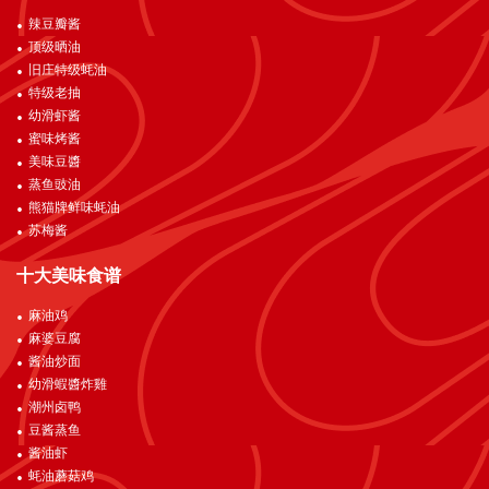
辣豆瓣酱
顶级晒油
旧庄特级蚝油
特级老抽
幼滑虾酱
蜜味烤酱
美味豆醬
蒸鱼豉油
熊猫牌鲜味蚝油
苏梅酱
十大美味食谱
麻油鸡
麻婆豆腐
酱油炒面
幼滑蝦醬炸雞
潮州卤鸭
豆酱蒸鱼
酱油虾
蚝油蘑菇鸡