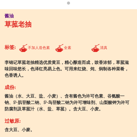
酱油
草菰老抽
标签:
不加人造色素
全素
清真
李锦记草菰老抽精选优质黄豆，精心酿造而成，豉香浓郁，草菰滋
味回味悠长，色泽红亮易上色。可用来红烧、炖、焖制各种菜肴，
色香诱人。
成份:
酱油（水、大豆、盐、小麦）、含有酱色为许可色素、谷氨酸一
钠、5'-肌苷酸二钠、5'-鸟苷酸二钠为许可增味剂、山梨酸钾为许可
防腐剂及草菰汁（水、盐、草菰）。含大豆、小麦。
过敏原:
含大豆、小麥。