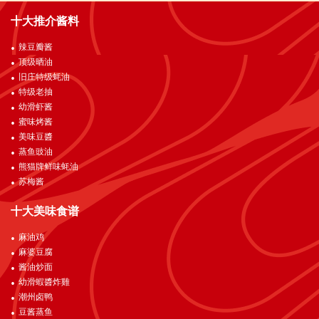
十大推介酱料
辣豆瓣酱
顶级晒油
旧庄特级蚝油
特级老抽
幼滑虾酱
蜜味烤酱
美味豆醬
蒸鱼豉油
熊猫牌鲜味蚝油
苏梅酱
十大美味食谱
麻油鸡
麻婆豆腐
酱油炒面
幼滑蝦醬炸雞
潮州卤鸭
豆酱蒸鱼