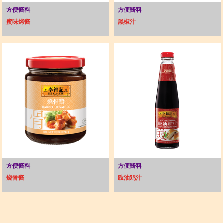
方便酱料
方便酱料
蜜味烤酱
黑椒汁
方便酱料
方便酱料
烧骨酱
豉油鸡汁