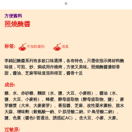
方便酱料
照燒醃醬
标签:
不加防腐剂
清真
李錦記醃醬系列有多款口味選擇，各有特色，只需依指示將材料醃
味後，可煎、炒、焗或用作燒烤，方便又美味。照燒醃醬濃郁香
甜，醬油、芝麻等味道混和得宜，醬香十足
成份:
糖、水、赤砂糖、麵豉（水、鹽、大豆、小麥粉）、醬油（水、
鹽、大豆、小麥粉）、蜂蜜、酵母提取物（酵母提取物、鹽）、麥
芽糖漿（大米、大麥麥芽）、番茄醬、芝麻、改性粟米澱粉、脫水
大蒜、增味劑（穀氨酸一鈉、5'-肌苷酸二鈉、5'-鳥苷酸二鈉）、
鹽、色素（醬色I-普通法、誘惑紅AC）。含大豆、小麥、大麥。
过敏原: